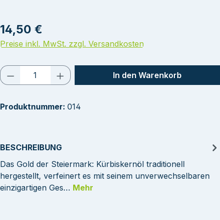
Regulärer Preis:
14,50 €
Preise inkl. MwSt. zzgl. Versandkosten
Produkt Anzahl: Gib den gewünschten Wert
In den Warenkorb
Produktnummer:
014
BESCHREIBUNG
Das Gold der Steiermark: Kürbiskernöl traditionell
hergestellt, verfeinert es mit seinem unverwechselbaren
einzigartigen Ges…
Mehr