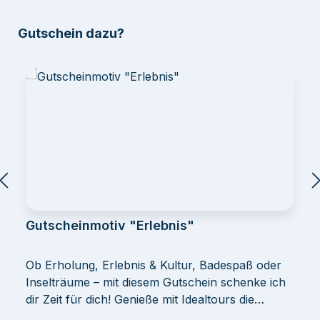
Produktgalerie überspringen
Gutschein dazu?
Gutscheinmotiv "Erlebnis"
Ob Erholung, Erlebnis & Kultur, Badespaß oder
Inselträume – mit diesem Gutschein schenke ich
dir Zeit für dich! Genieße mit Idealtours die
schönsten Urlaubserlebnisse und gönn‘ dir was!